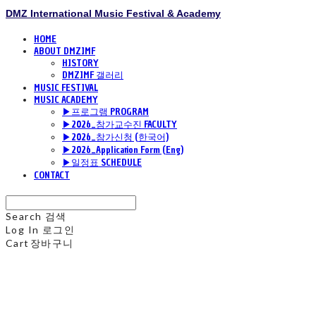
DMZ International Music Festival & Academy
HOME
ABOUT DMZIMF
HISTORY
DMZIMF 갤러리
MUSIC FESTIVAL
MUSIC ACADEMY
▶프로그램 PROGRAM
▶2026_참가교수진 FACULTY
▶2026_참가신청 (한국어)
▶2026_Application Form (Eng)
▶일정표 SCHEDULE
CONTACT
Search
검색
Log In
로그인
Cart
장바구니