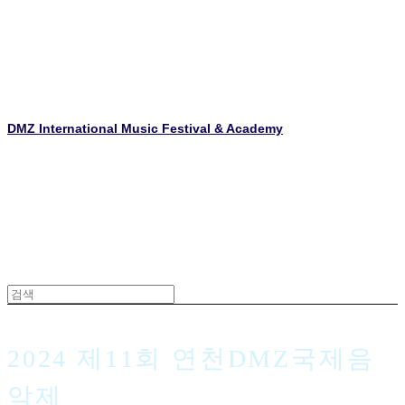
DMZ International Music Festival & Academy
2024 제11회 연천DMZ국제음
악제