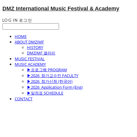
DMZ International Music Festival & Academy
LOG IN
로그인
HOME
ABOUT DMZIMF
HISTORY
DMZIMF 갤러리
MUSIC FESTIVAL
MUSIC ACADEMY
▶프로그램 PROGRAM
▶2026_참가교수진 FACULTY
▶2026_참가신청 (한국어)
▶2026_Application Form (Eng)
▶일정표 SCHEDULE
CONTACT