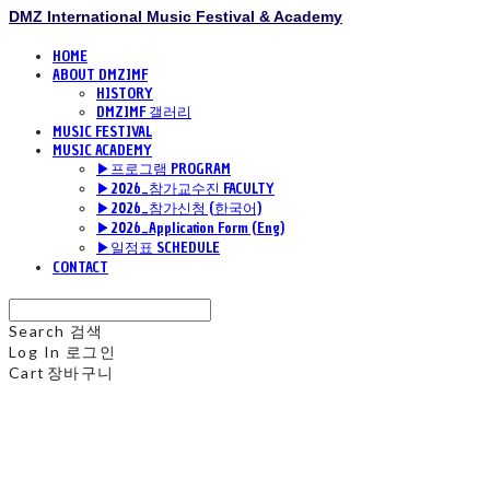
DMZ International Music Festival & Academy
HOME
ABOUT DMZIMF
HISTORY
DMZIMF 갤러리
MUSIC FESTIVAL
MUSIC ACADEMY
▶프로그램 PROGRAM
▶2026_참가교수진 FACULTY
▶2026_참가신청 (한국어)
▶2026_Application Form (Eng)
▶일정표 SCHEDULE
CONTACT
Search
검색
Log In
로그인
Cart
장바구니